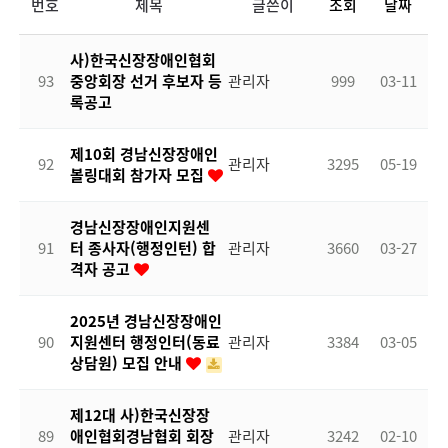
번호
제목
글쓴이
조회
날짜
사)한국신장장애인협회
93
중앙회장 선거 후보자 등
관리자
999
03-11
록공고
제10회 경남신장장애인
92
관리자
3295
05-19
볼링대회 참가자 모집
경남신장장애인지원센
91
터 종사자(행정인턴) 합
관리자
3660
03-27
격자 공고
2025년 경남신장장애인
90
지원센터 행정인터(동료
관리자
3384
03-05
상담원) 모집 안내
제12대 사)한국신장장
89
애인협회경남협회 회장
관리자
3242
02-10