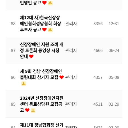
인명인 공고
제12대 사)한국신장장
88
애인협회경남협회 회장
관리자
3356
12-31
후보자 공고
신장장애인 지원 조례 개
87
정 토론회 동영상 시청
관리자
4666
06-24
안내
제 9회 경남 신장장애인
86
볼링대회 참가자 모집
관리자
4357
05-08
2024년 신장장애인지원
85
센터 동료상담원 모집공
관리자
4511
02-29
고
제11대 경남협회장 선거
84
관리자
5428
03-29