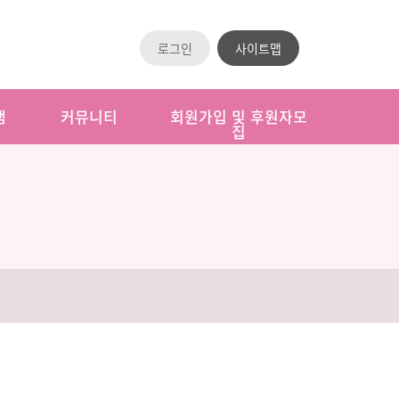
로그인
사이트맵
램
커뮤니티
회원가입 및 후원자모
집