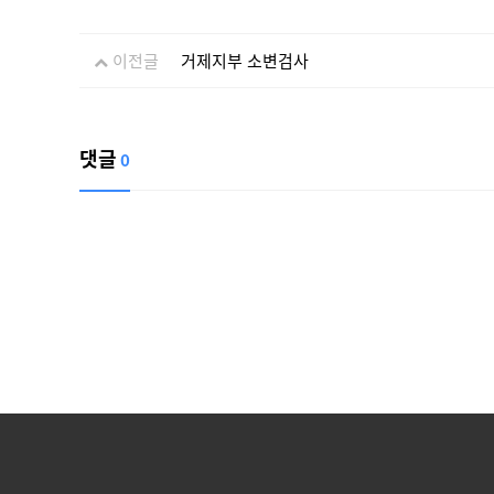
이전글
거제지부 소변검사
댓글
0