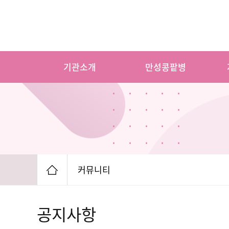
기관소개
만성콩팥병
커뮤니티
공지사항