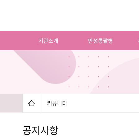
기관소개
만성콩팥병
커뮤니티
공지사항