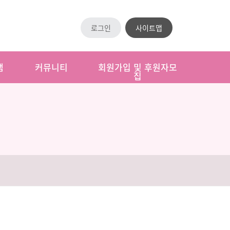
로그인
사이트맵
램
커뮤니티
회원가입 및 후원자모
집